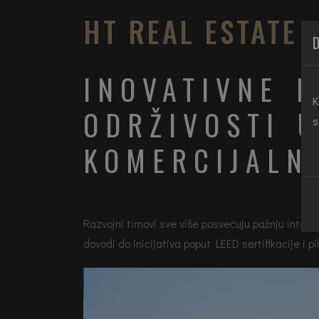
HT REAL ESTATE
D
INOVATIVNE 
K
ODRŽIVOSTI 
s
KOMERCIJALN
Razvojni timovi sve više posvećuju pažnju integrac
dovodi do inicijativa poput LEED sertifikacije i 