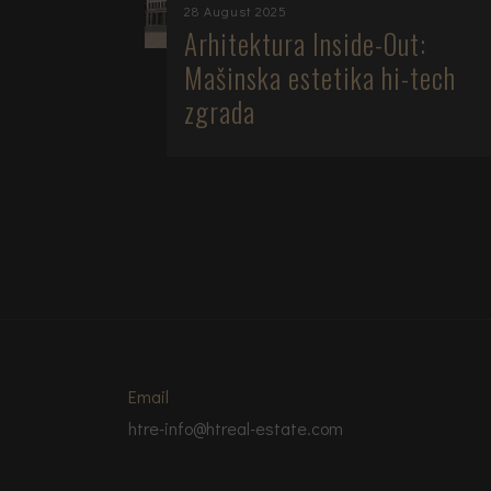
28 August 2025
iti
Arhitektura Inside-Out:
i
Mašinska estetika hi-tech
aše
zgrada
Email
htre-info@htreal-estate.com