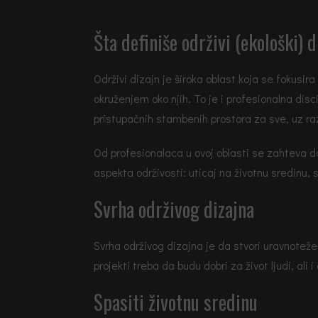
Šta definiše održivi (ekološki) 
Održivi dizajn je široka oblast koja se fokusi
okruženjem oko njih. To je i profesionalna disci
pristupačnih stambenih prostora za sve, uz ra
Od profesionalaca u ovoj oblasti se zahteva da 
aspekta održivosti: uticaj na životnu sredinu, 
Svrha održivog dizajna
Svrha održivog dizajna je da stvori uravnotež
projekti treba da budu dobri za život ljudi, ali 
Spasiti životnu sredinu