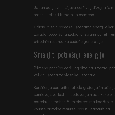
Jedan od glavnih ciljeva održivog dizajna je m
smanjili efekti klimatskih promena.
Održivi dizajn pomaže uštedama energije kori
zgrada, poboljšana izolacija, solarni paneli i
prirodnih resursa za buduće generacije.
Smanjiti potrošnju energije
Primena principa održivog dizajna u zgradi po
velikih ušteda za vlasnike i stanare.
Korišćenje pasivnih metoda grejanja i hlađen
sunčevoj svetlosti ili dodavanje hlada kako bi
potrebu za mehaničkim sistemima kao što je k
koriste prirodne resurse, poput vetroturbina il