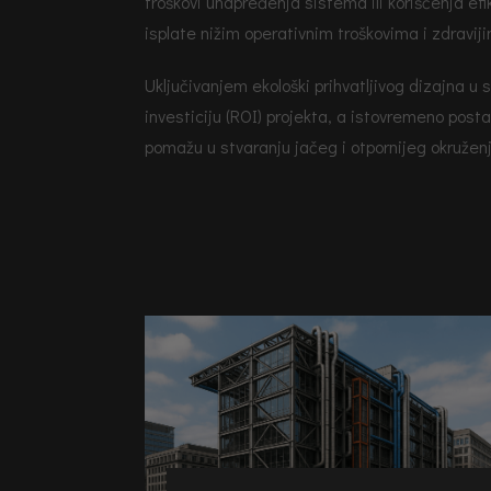
troškovi unapređenja sistema ili korišćenja efi
isplate nižim operativnim troškovima i zdravijim
Uključivanjem ekološki prihvatljivog dizajna u
investiciju (ROI) projekta, a istovremeno posta
pomažu u stvaranju jačeg i otpornijeg okružen