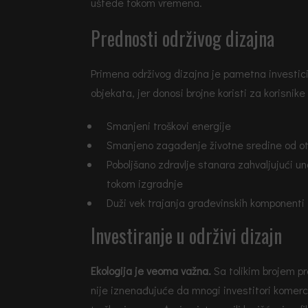
uštede tokom vremena.
Prednosti održivog dizajna
Primena održivog dizajna je pametna investicij
objekata, jer donosi brojne koristi za korisnike
Smanjeni troškovi energije
Smanjeno zagađenje životne sredine od ot
Poboljšano zdravlje stanara zahvaljujući una
tokom izgradnje
Duži vek trajanja građevinskih komponenti i
Investiranje u održivi dizajn
Ekologija je veoma važna.
Sa tolikim brojem p
nije iznenađujuće da mnogi investitori komerci