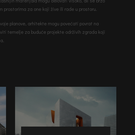
kasnijih materijala mogu delovati visoko, ali se brzo
 prostorima za one koji žive ili rade u prostoru.
 svoje planove, arhitekte mogu povećati povrat na
viti temelje za buduće projekte održivih zgrada koji
ja.