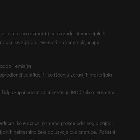
a koju treba razmotriti pri izgradnji komercijalnih
 i vlasnike zgrada. Neke od tih koristi uključuju:
pada i emisija
predjenoj ventilaciji i korišćenju zdravijih materijala
 bolji ukupni povrat na investiciju (ROI) tokom vremena
rednosti koje donosi primena prakse održivog dizajna,
jalnih nekretnina žele da usvoje ove pristupe. Početni