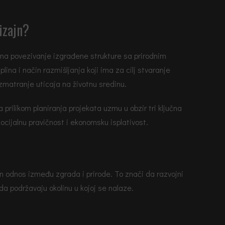
dizajn?
ra na povezivanje izgrađene strukture sa prirodnim
plina i način razmišljanja koji ima za cilj stvaranje
zmatranje uticaja na životnu sredinu.
prilikom planiranja projekata uzmu u obzir tri ključna
socijalnu pravičnost i ekonomsku isplativost.
en odnos između zgrada i prirode. To znači da razvojni
i da podržavaju okolinu u kojoj se nalaze.