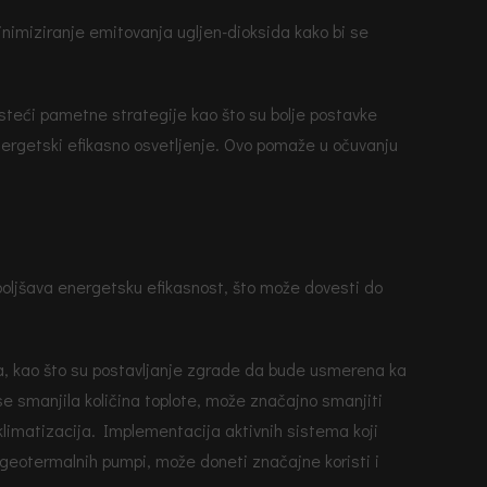
inimiziranje emitovanja ugljen-dioksida kako bi se
steći pametne strategije kao što su bolje postavke
 energetski efikasno osvetljenje. Ovo pomaže u očuvanju
boljšava energetsku efikasnost, što može dovesti do
ja, kao što su postavljanje zgrade da bude usmerena ka
 se smanjila količina toplote, može značajno smanjiti
limatizacija. Implementacija aktivnih sistema koji
i geotermalnih pumpi, može doneti značajne koristi i