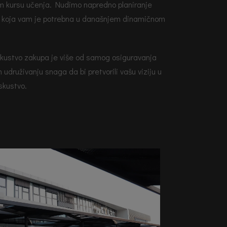
om kursu učenja. Nudimo napredno planiranje
ost koja vam je potrebna u današnjem dinamičnom
kustvo zakupa je više od samog osiguravanja
 udruživanju snaga da bi pretvorili vašu viziju u
iskustvo.