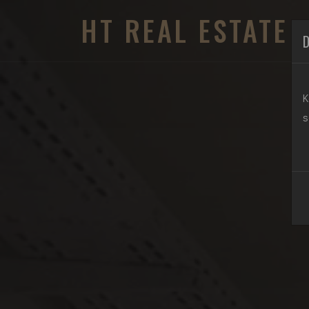
HT REAL ESTATE
D
K
s