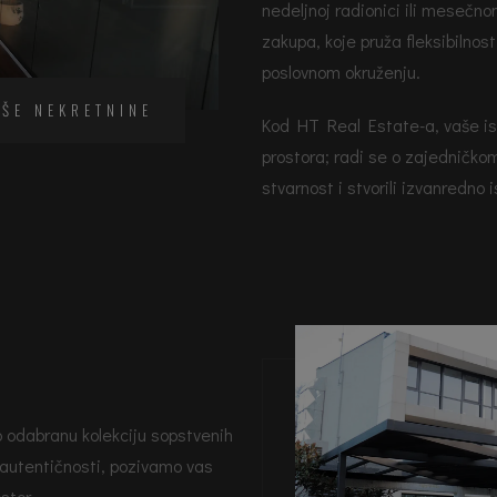
nedeljnoj radionici ili mesečn
zakupa, koje pruža fleksibiln
poslovnom okruženju.
AŠE NEKRETNINE
Kod HT Real Estate-a, vaše is
prostora; radi se o zajedničkom
stvarnost i stvorili izvanredno 
o odabranu kolekciju sopstvenih
 autentičnosti, pozivamo vas
stor.