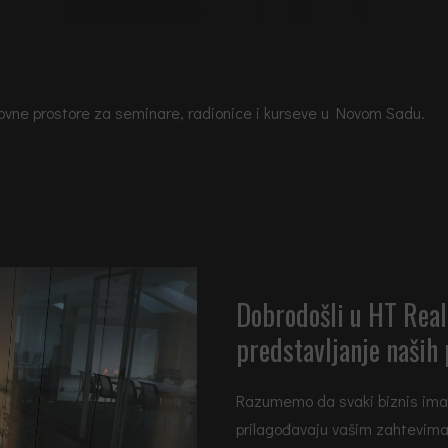
lovne prostore za seminare, radionice i kurseve u Novom Sadu.
Dobrodošli u HT Real
predstavljanje naših 
Razumemo da svaki biznis ima 
prilagođavaju vašim zahtevima