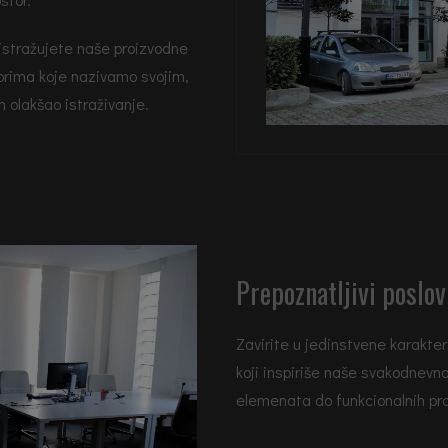
a istražujete naše proizvodne
torima koje nazivamo svojim,
 olakšao istraživanje.
Prepoznatljivi poslov
Zavirite u jedinstvene karakter
koji inspiriše naše svakodnevno
elemenata do funkcionalnih pro