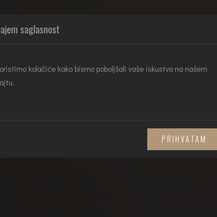
POČETNA
O NAMA
VRSTA NEKR
ajem saglasnost
oristimo kolačiće kako bismo poboljšali vaše iskustvo na našem
ajtu.
PRIHVATAM