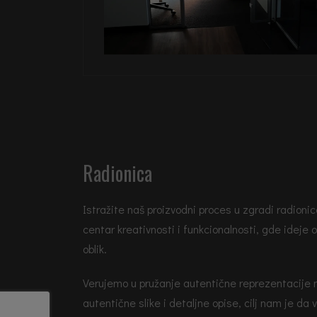
Radionica
Istražite naš proizvodni proces u zgradi radionic
centar kreativnosti i funkcionalnosti, gde ideje ož
oblik.
Verujemo u pružanje autentične reprezentacije 
autentične slike i detaljne opise, cilj nam je da