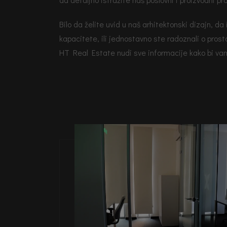
Bilo da želite uvid u naš arhitektonski dizajn, d
kapacitete, ili jednostavno ste radoznali o pros
HT Real Estate nudi sve informacije kako bi vam