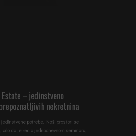
 Estate – jedinstveno
prepoznatljivih nekretnina
jedinstvene potrebe. Naši prostori se
, bilo da je reč o jednodnevnom seminaru,