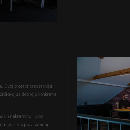
e. Ovaj prostor predstavlja
ivljavaju i dobijaju konkretni
naših nekretnina. Kroz
 vam pružimo pravi osećaj