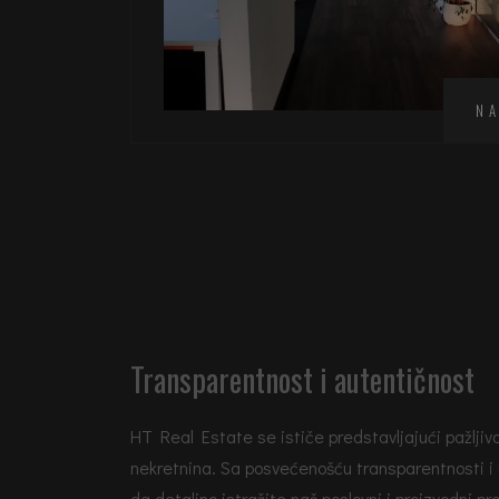
N
Transparentnost i autentičnost
HT Real Estate se ističe predstavljajući pažljiv
nekretnina. Sa posvećenošću transparentnosti i
da detaljno istražite naš poslovni i proizvodni pro