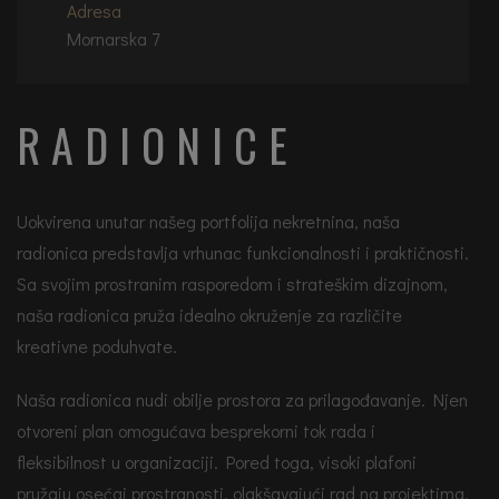
Adresa
Mornarska 7
RADIONICE
Uokvirena unutar našeg portfolija nekretnina, naša
radionica predstavlja vrhunac funkcionalnosti i praktičnosti.
Sa svojim prostranim rasporedom i strateškim dizajnom,
naša radionica pruža idealno okruženje za različite
kreativne poduhvate.
Naša radionica nudi obilje prostora za prilagođavanje. Njen
otvoreni plan omogućava besprekorni tok rada i
fleksibilnost u organizaciji. Pored toga, visoki plafoni
pružaju osećaj prostranosti, olakšavajući rad na projektima.