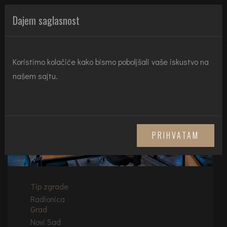
HT REAL ESTATE
Dajem saglasnost
Koristimo kolačiće kako bismo poboljšali vaše iskustvo na
našem sajtu.
PRIHVATAM
Tip zgrade
Radionica
Grad
Novi Sad