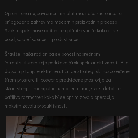
Opremljena najsavremenijim alatima, naša radionica je
prilagođena zahtevima modernih proizvodnih procesa.
Svaki aspekt naše radionice optimizovan je kako bi se
poboljšala efikasnost i produktivnost.
Štaviše, naša radionica se ponosi naprednom
infrastrukturom koja podržava širok spektar aktivnosti. Bilo
da su u pitanju električne utičnice strategijski raspoređene
širom prostora ili posebno predviđene prostorije za
skladištenje i manipulaciju materijalima, svaki detalj je
pažljivo razmotren kako bi se optimizovala operacija i
maksimizovala produktivnost.