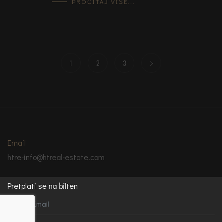
PROČITAJ VIŠE...
1
2
3
Email
htre-info@htreal-estate.com
Pretplati se na bilten