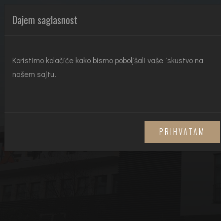
HT REAL ESTATE
Dajem saglasnost
Koristimo kolačiće kako bismo poboljšali vaše iskustvo na
našem sajtu.
PRIHVATAM